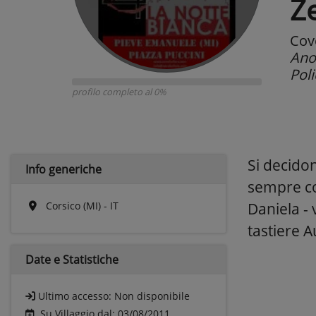
Z
Cov
Ano
Pol
profilo completo al 0%
Si decidon
Info generiche
sempre co
Corsico (MI) - IT
Daniela - 
tastiere A
Date e
Statistiche
Ultimo accesso:
Non disponibile
Su Villaggio dal: 03/08/2011