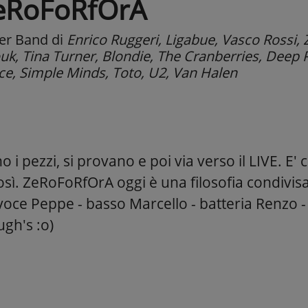
eRoFoRfOrA
er Band
di
Enrico Ruggeri, Ligabue, Vasco Rossi, 
uk, Tina Turner, Blondie, The Cranberries, Deep 
ice, Simple Minds, Toto, U2, Van Halen
o i pezzi, si provano e poi via verso il LIVE. E' 
sì. ZeRoFoRfOrA oggi è una filosofia condivis
voce Peppe - basso Marcello - batteria Renzo -
ugh's :o)