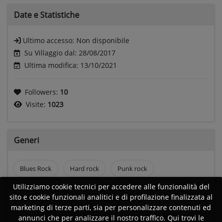
Date e
Statistiche
Ultimo accesso:
Non disponibile
Su Villaggio dal: 28/08/2017
Ultima modifica: 13/10/2021
Followers:
10
Visite:
1023
Generi
Blues Rock
Hard rock
Punk rock
Utilizziamo cookie tecnici per accedere alle funzionalità del
Rock and roll
Rock progressivo
Rock anni 60
sito e cookie funzionali analitici e di profilazione finalizzata al
marketing di terze parti, sia per personalizzare contenuti ed
Rock anni 70
Rock anni 80
annunci che per analizzare il nostro traffico. Qui trovi le