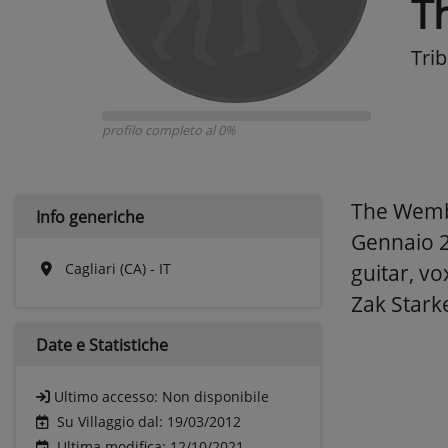
T
Tri
profilo completo al 0%
The Wembl
Info generiche
Gennaio 2
Cagliari (CA) - IT
guitar, vo
Zak Stark
Date e
Statistiche
Ultimo accesso:
Non disponibile
Su Villaggio dal: 19/03/2012
Ultima modifica: 12/10/2021