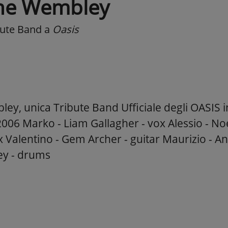
he Wembley
bute Band
a
Oasis
ey, unica Tribute Band Ufficiale degli OASIS i
006 Marko - Liam Gallagher - vox Alessio - Noe
x Valentino - Gem Archer - guitar Maurizio - An
ey - drums