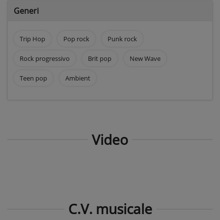
Generi
Trip Hop
Pop rock
Punk rock
Rock progressivo
Brit pop
New Wave
Teen pop
Ambient
Video
C.V. musicale