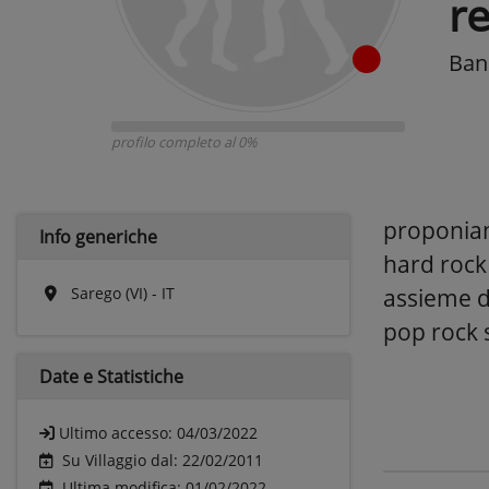
re
Band
profilo completo al 0%
proponiam
Info generiche
hard rock
Sarego (VI) - IT
assieme d
pop rock s
Date e
Statistiche
Ultimo accesso:
04/03/2022
Su Villaggio dal: 22/02/2011
Ultima modifica: 01/02/2022