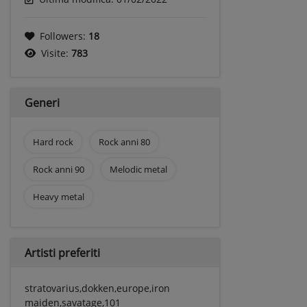
Followers:
18
Visite:
783
Generi
Hard rock
Rock anni 80
Rock anni 90
Melodic metal
Heavy metal
Artisti preferiti
stratovarius,dokken,europe,iron
maiden,savatage,101