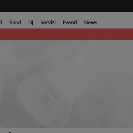
ti
Band
DJ
Servizi
Eventi
News