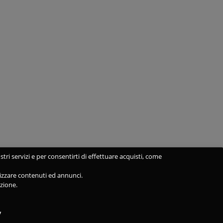
stri servizi e per consentirti di effettuare acquisti, come
alizzare contenuti ed annunci.
azione.
y