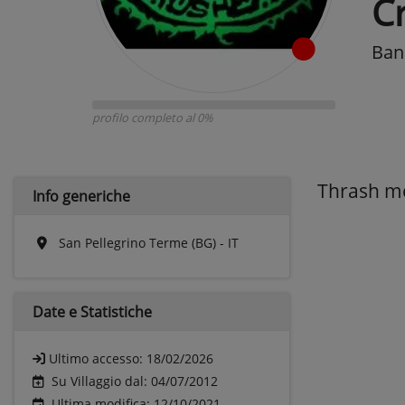
C
Band
profilo completo al 0%
Thrash me
Info generiche
San Pellegrino Terme (BG) - IT
Date e
Statistiche
Ultimo accesso:
18/02/2026
Su Villaggio dal: 04/07/2012
Ultima modifica: 12/10/2021