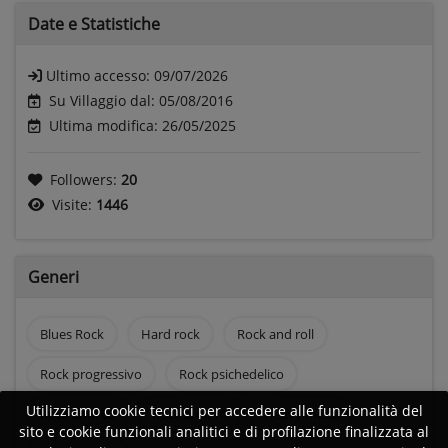
Date e
Statistiche
Ultimo accesso:
09/07/2026
Su Villaggio dal: 05/08/2016
Ultima modifica: 26/05/2025
Followers:
20
Visite:
1446
Generi
Blues Rock
Hard rock
Rock and roll
Rock progressivo
Rock psichedelico
Utilizziamo cookie tecnici per accedere alle funzionalità del
Rock anni 60
Rock anni 70
Heavy metal
sito e cookie funzionali analitici e di profilazione finalizzata al