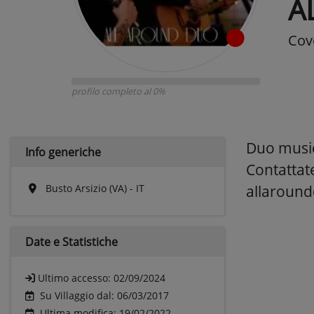
A
Cov
profilo completo al 0%
Duo music
Info generiche
Contattat
Busto Arsizio (VA) - IT
allaroun
Date e
Statistiche
Ultimo accesso:
02/09/2024
Su Villaggio dal: 06/03/2017
Ultima modifica: 19/02/2022