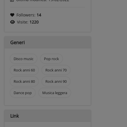
Followers:
14
Visite:
1220
Generi
Disco music
Pop rock
Rock anni 60
Rock anni 70
Rock anni 80
Rock anni 90
Dance pop
Musica leggera
Link