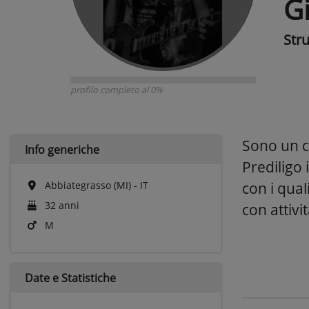
G
Str
profilo completo al 0%
Sono un c
Info generiche
Prediligo 
Abbiategrasso (MI) - IT
con i qua
32 anni
con attivit
M
Date e
Statistiche