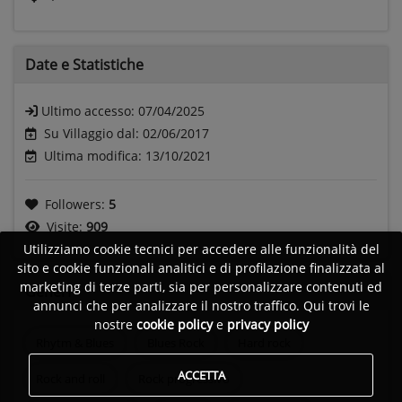
Date e
Statistiche
Ultimo accesso:
07/04/2025
Su Villaggio dal: 02/06/2017
Ultima modifica: 13/10/2021
Followers:
5
Visite:
909
Utilizziamo cookie tecnici per accedere alle funzionalità del
sito e cookie funzionali analitici e di profilazione finalizzata al
marketing di terze parti, sia per personalizzare contenuti ed
Generi
annunci che per analizzare il nostro traffico. Qui trovi le
nostre
cookie policy
e
privacy policy
Rhytm & Blues
Blues Rock
Hard rock
ACCETTA
Rock and roll
Rock progressivo