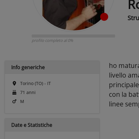
R
Str
profilo completo al 0%
ho matura
Info generiche
livello am
Torino (TO) - IT
principale
71 anni
con la bat
M
linee semp
Date e
Statistiche