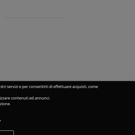
stri servizi e per consentirti di effettuare acquisti, come
alizzare contenuti ed annunci.
azione.
y