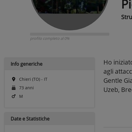
Pi
Str
profilo completo al 0%
Ho iniziat
Info generiche
agli attac
Chieri (TO) - IT
Gentle Gia
73 anni
Uzeb, Bre
M
Date e
Statistiche