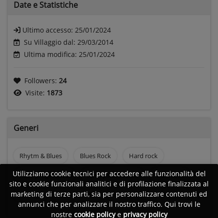
Date e
Statistiche
Ultimo accesso:
25/01/2024
Su Villaggio dal: 29/03/2014
Ultima modifica: 25/01/2024
Followers:
24
Visite:
1873
Generi
Rhytm & Blues
Blues Rock
Hard rock
Utilizziamo cookie tecnici per accedere alle funzionalità del
Rock progressivo
Rock psichedelico
Dark rock
sito e cookie funzionali analitici e di profilazione finalizzata al
marketing di terze parti, sia per personalizzare contenuti ed
Grunge
Rock anni 80
Rock anni 90
Blues
annunci che per analizzare il nostro traffico. Qui trovi le
nostre
cookie policy
e
privacy policy