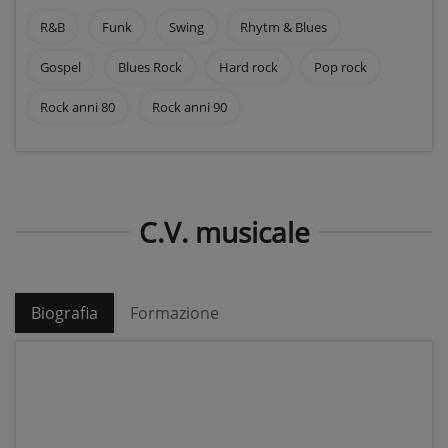
R&B
Funk
Swing
Rhytm & Blues
Gospel
Blues Rock
Hard rock
Pop rock
Rock anni 80
Rock anni 90
C.V. musicale
Biografia
Formazione