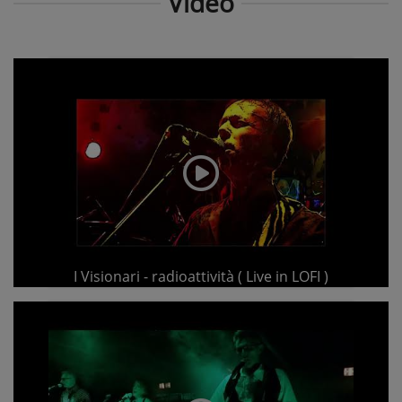
Video
I Visionari - radioattività ( Live in LOFI )