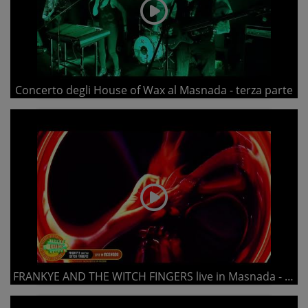
Concerto degli House of Wax al Masnada - terza parte
FRANKYE AND THE WITCH FINGERS live in Masnada - part 2