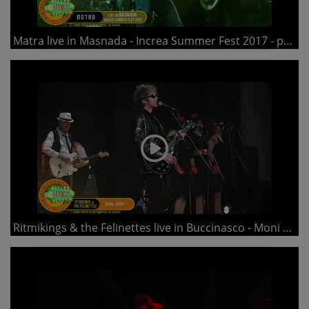
Matra live in Masnada - Increa Summer Fest 2017 - part2
Ritmikings & the Felinettes live in Buccinasco - Moni Moni