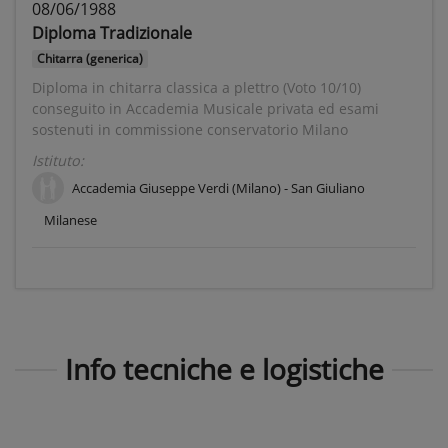
08/06/1988
Diploma Tradizionale
Chitarra (generica)
Diploma in chitarra classica a plettro (Voto 10/10)
conseguito in Accademia Musicale privata ed esami
sostenuti in commissione conservatorio Milano
Istituto:
Accademia Giuseppe Verdi (Milano) -
San Giuliano
Milanese
Info tecniche e logistiche