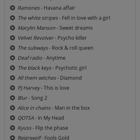
Ramones
- Havana affair
The white stripes
- Fell in love with a girl
Marylin Manson
- Sweet dreams
Velvet Revolver
- Psycho killer
The subways
- Rock & roll queen
Deaf radio
- Anytime
The black keys
- Psychotic girl
All them witches
- Diamond
PJ Harvey
- This is love
Blur
- Song 2
Alice in chains
- Man in the box
QOTSA
- In My Head
Kyuss
- Flip the phase
Reignwolf
- Fools Gold