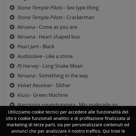
Stone Temple Pilots
- Sex type thing
Stone Temple Pilots
- Crackerman
Nirvana
- Come as you are
Nirvana
- Heart shaped box
Pearl Jam
- Black
Audioslave
- Like a stone
PJ Harvey
- Long Snake Moan
Nirvana
- Something in the way
Velvet Revolver
- Slither
Kiuss
- Green Machine
Narcisista smandrappata
- Mio malgrado so
suonare celebrity skin
Utilizziamo cookie tecnici per accedere alle funzionalità del
sito e cookie funzionali analitici e di profilazione finalizzata al
Radiohead
- High and dry
marketing di terze parti, sia per personalizzare contenuti ed
Audioslave
- Cochise
annunci che per analizzare il nostro traffico. Qui trovi le