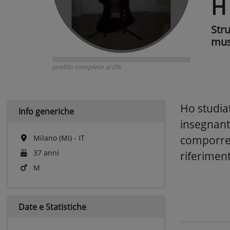
H
Str
mus
profilo completo al 0%
Ho studia
Info generiche
insegnant
Milano (MI) - IT
comporre e
37 anni
riferiment
M
Date e
Statistiche