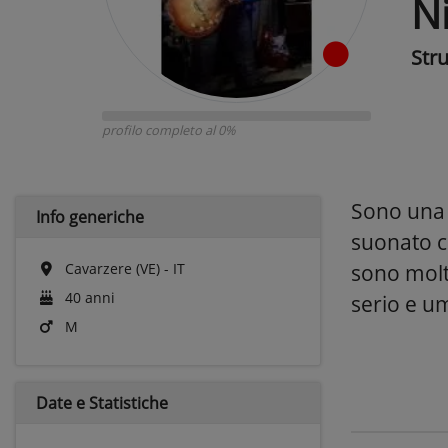
N
Str
profilo completo al 0%
Sono una 
Info generiche
suonato c
Cavarzere (VE) - IT
sono molto
40 anni
serio e um
M
Date e
Statistiche