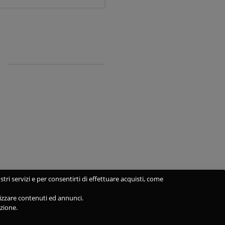
stri servizi e per consentirti di effettuare acquisti, come
alizzare contenuti ed annunci.
azione.