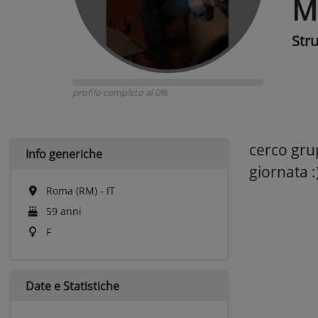
M
Str
profilo completo al 0%
cerco gru
Info generiche
giornata :
Roma (RM) - IT
59 anni
F
Date e
Statistiche