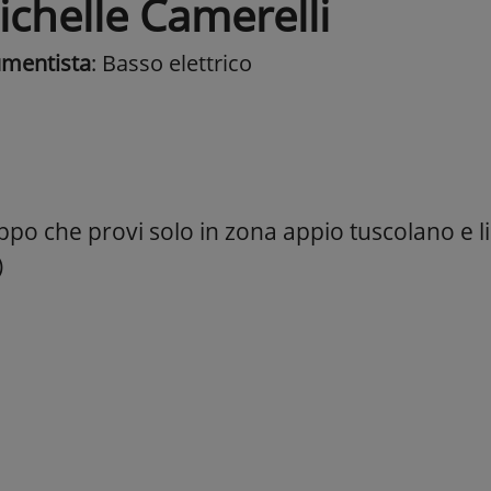
ichelle Camerelli
umentista
: Basso elettrico
ppo che provi solo in zona appio tuscolano e l
)