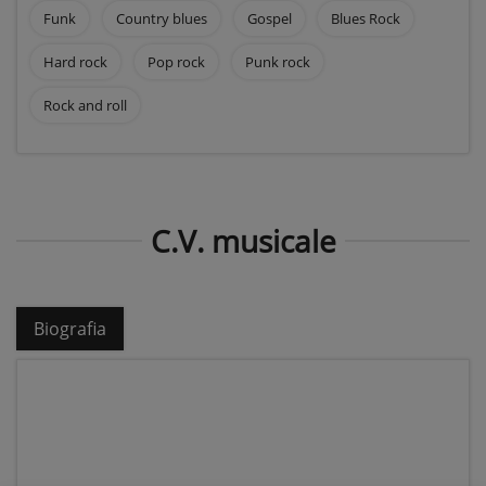
Funk
Country blues
Gospel
Blues Rock
Hard rock
Pop rock
Punk rock
Rock and roll
C.V. musicale
Biografia