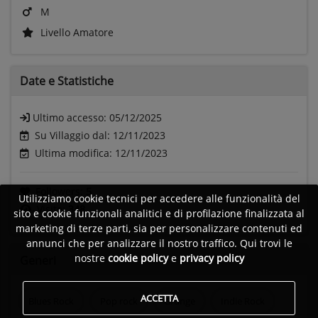
M
Livello Amatore
Date e
Statistiche
Ultimo accesso:
05/12/2025
Su Villaggio dal: 12/11/2023
Ultima modifica: 12/11/2023
Followers:
5
Utilizziamo cookie tecnici per accedere alle funzionalità del
Visite:
348
sito e cookie funzionali analitici e di profilazione finalizzata al
marketing di terze parti, sia per personalizzare contenuti ed
annunci che per analizzare il nostro traffico. Qui trovi le
nostre
cookie policy
e
privacy policy
Generi
ACCETTA
Blues Rock
Pop rock
Grunge
Indie Rock