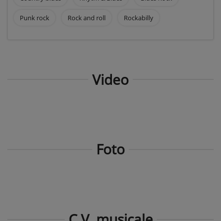
Punk rock
Rock and roll
Rockabilly
Video
Foto
C.V. musicale