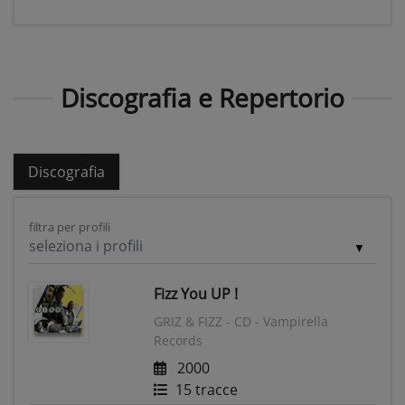
Discografia e Repertorio
Discografia
filtra per profili
seleziona i profili
Fizz You UP !
GRIZ & FIZZ - CD - Vampirella
Records
2000
15 tracce