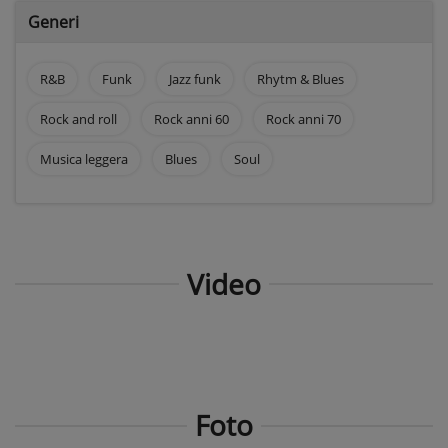
Generi
R&B
Funk
Jazz funk
Rhytm & Blues
Rock and roll
Rock anni 60
Rock anni 70
Musica leggera
Blues
Soul
Video
Foto