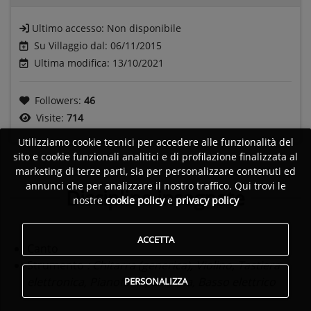
Ultimo accesso:
Non disponibile
Su Villaggio dal: 06/11/2015
Ultima modifica: 13/10/2021
Followers:
46
Visite:
714
Utilizziamo cookie tecnici per accedere alle funzionalità del
sito e cookie funzionali analitici e di profilazione finalizzata al
marketing di terze parti, sia per personalizzare contenuti ed
annunci che per analizzare il nostro traffico. Qui trovi le
Discipline insegnate
nostre
cookie policy
e
privacy policy
ACCETTA
Canto
Strumento
: Chitarra (generica), Violino, Tastiera
elettronica, Pianoforte, Batteria, Basso elettrico
PERSONALIZZA