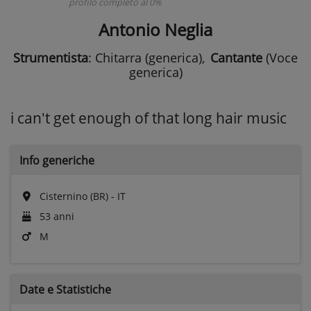
profilo completo al 0%
Antonio Neglia
Strumentista
: Chitarra (generica)
,
Cantante
(Voce
generica)
i can't get enough of that long hair music
Info generiche
Cisternino (BR) - IT
53 anni
M
Date e
Statistiche