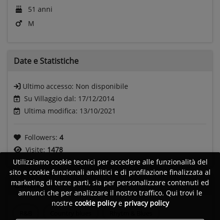
51 anni
M
Date e
Statistiche
Ultimo accesso:
Non disponibile
Su Villaggio dal: 17/12/2014
Ultima modifica: 13/10/2021
Followers:
4
Visite:
1478
Utilizziamo cookie tecnici per accedere alle funzionalità del
sito e cookie funzionali analitici e di profilazione finalizzata al
marketing di terze parti, sia per personalizzare contenuti ed
Generi
annunci che per analizzare il nostro traffico. Qui trovi le
nostre
cookie policy
e
privacy policy
R&B
Country blues
Rhytm & Blues