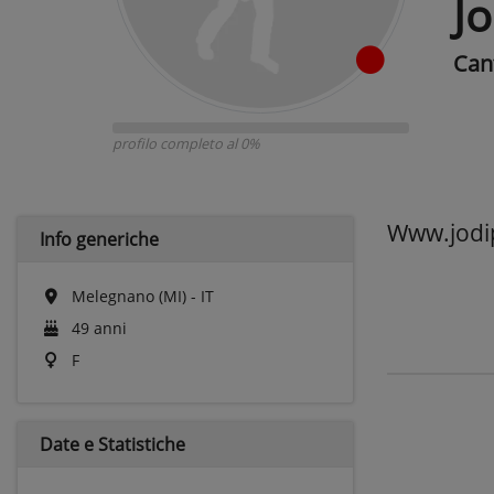
Jo
Can
profilo completo al 0%
Www.jodi
Info generiche
Melegnano (MI) - IT
49 anni
F
Date e
Statistiche