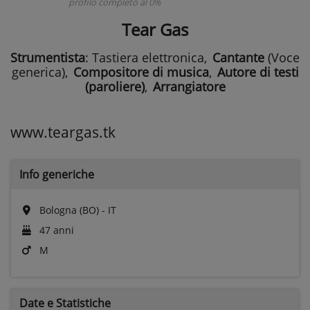
profilo completo al 0%
Tear Gas
Strumentista
: Tastiera elettronica
,
Cantante
(Voce
generica)
,
Compositore di musica
,
Autore di testi
(paroliere)
,
Arrangiatore
www.teargas.tk
Info generiche
Bologna (BO) - IT
47 anni
M
Date e
Statistiche