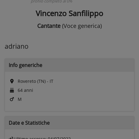
profilo completo al 0%
Vincenzo Sanfilippo
Cantante
(Voce generica)
adriano
Info generiche
Rovereto (TN) - IT
64 anni
M
Date e
Statistiche
Ultimo accesso:
04/07/2022