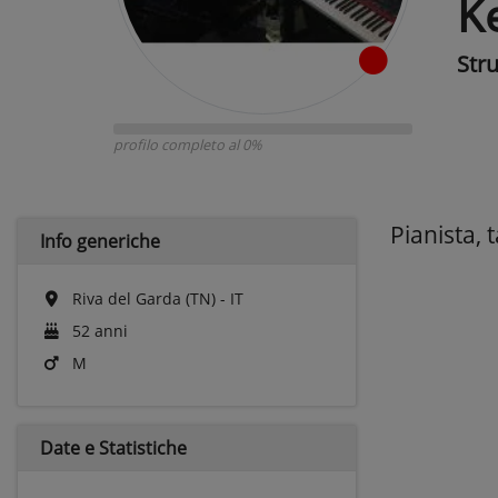
K
Str
profilo completo al 0%
Pianista,
Info generiche
Riva del Garda (TN) - IT
52 anni
M
Date e
Statistiche