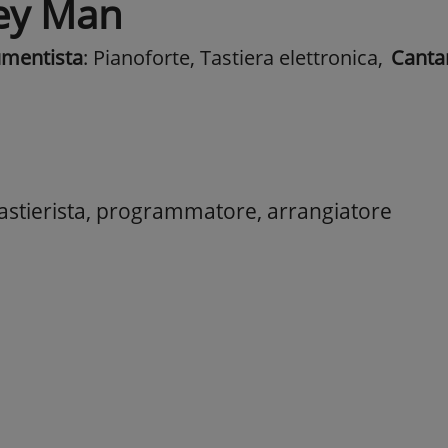
ey Man
umentista
: Pianoforte, Tastiera elettronica
,
Canta
 tastierista, programmatore, arrangiatore