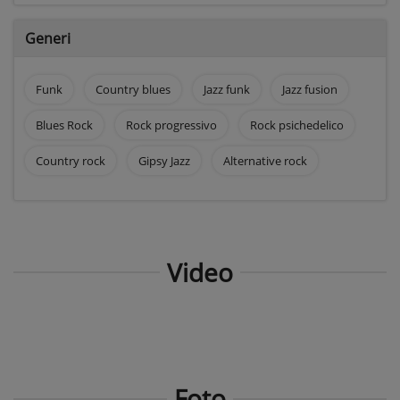
Generi
Funk
Country blues
Jazz funk
Jazz fusion
Blues Rock
Rock progressivo
Rock psichedelico
Country rock
Gipsy Jazz
Alternative rock
Video
Foto