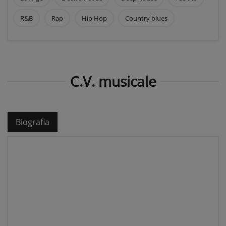
R&B
Rap
Hip Hop
Country blues
C.V. musicale
Biografia