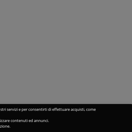
stri servizi e per consentirti di effettuare acquisti, come
alizzare contenuti ed annunci.
azione.