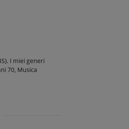
S). I miei generi
nni 70, Musica