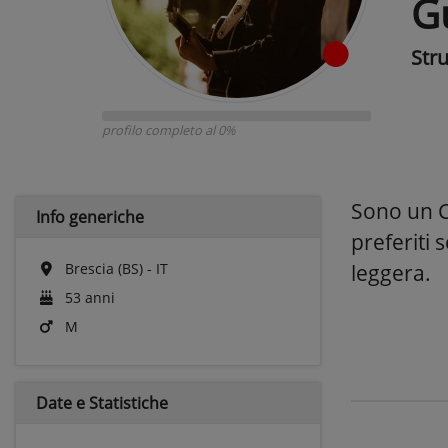
G
Str
profilo completo al 0%
Sono un Ch
Info generiche
preferiti
Brescia (BS) - IT
leggera.
53 anni
M
Date e
Statistiche