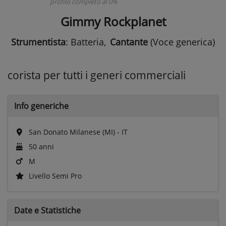
profilo completo al 0%
Gimmy Rockplanet
Strumentista
: Batteria
,
Cantante
(Voce generica)
corista per tutti i generi commerciali
Info generiche
San Donato Milanese (MI) - IT
50 anni
M
Livello Semi Pro
Date e
Statistiche