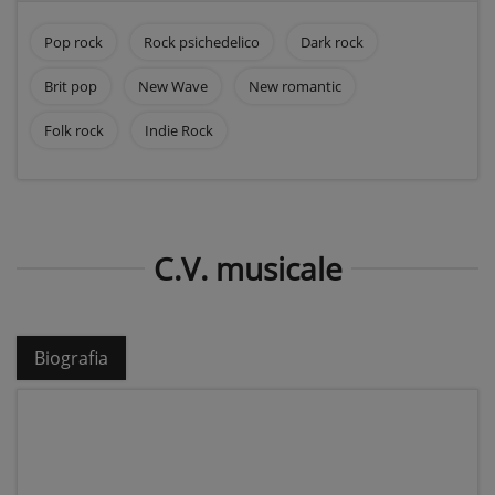
Pop rock
Rock psichedelico
Dark rock
Brit pop
New Wave
New romantic
Folk rock
Indie Rock
C.V. musicale
Biografia