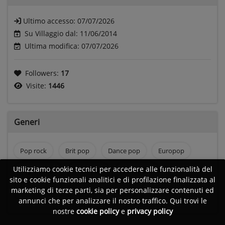
Ultimo accesso:
07/07/2026
Su Villaggio dal: 11/06/2014
Ultima modifica: 07/07/2026
Followers:
17
Visite:
1446
Generi
Pop rock
Brit pop
Dance pop
Europop
Utilizziamo cookie tecnici per accedere alle funzionalità del
Pop classica
Teen pop
Indie Rock
sito e cookie funzionali analitici e di profilazione finalizzata al
marketing di terze parti, sia per personalizzare contenuti ed
Acustic rock
Musica elettronica
Pop Punk
annunci che per analizzare il nostro traffico. Qui trovi le
nostre
cookie policy
e
privacy policy