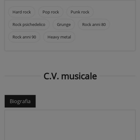
Hard rock
Pop rock
Punk rock
Rock psichedelico
Grunge
Rock anni 80
Rock anni 90
Heavy metal
C.V. musicale
Biografia