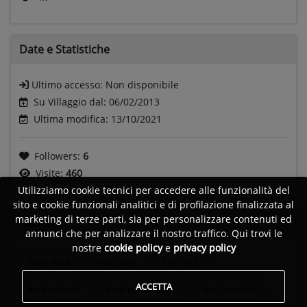
Date e
Statistiche
Ultimo accesso:
Non disponibile
Su Villaggio dal: 06/02/2013
Ultima modifica: 13/10/2021
Followers:
6
Visite:
460
Utilizziamo cookie tecnici per accedere alle funzionalità del
sito e cookie funzionali analitici e di profilazione finalizzata al
marketing di terze parti, sia per personalizzare contenuti ed
Generi
annunci che per analizzare il nostro traffico. Qui trovi le
nostre
cookie policy
e
privacy policy
Blues Rock
Hard rock
Pop rock
ACCETTA
Rock and roll
Rock psichedelico
Rock anni 60