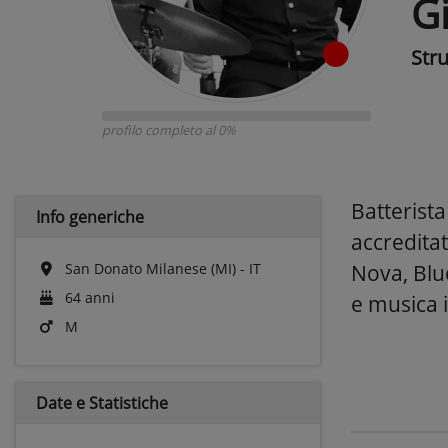
G
Str
profilo completo al 0%
Batterist
Info generiche
accreditat
San Donato Milanese (MI) - IT
Nova, Blu
64 anni
e musica i
M
Date e
Statistiche