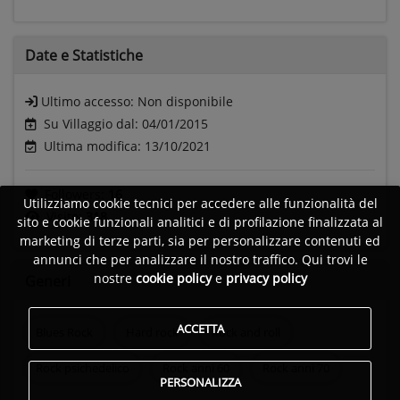
Date e
Statistiche
Ultimo accesso:
Non disponibile
Su Villaggio dal: 04/01/2015
Ultima modifica: 13/10/2021
Followers:
16
Utilizziamo cookie tecnici per accedere alle funzionalità del
Visite:
318
sito e cookie funzionali analitici e di profilazione finalizzata al
marketing di terze parti, sia per personalizzare contenuti ed
annunci che per analizzare il nostro traffico. Qui trovi le
nostre
cookie policy
e
privacy policy
Generi
ACCETTA
Blues Rock
Hard rock
Rock and roll
Rock psichedelico
Rock anni 60
Rock anni 70
PERSONALIZZA