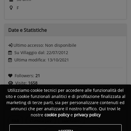
F
Date e
Statistiche
Ultimo accesso:
Non disponibile
Su Villaggio dal: 22/07/2012
Ultima modifica: 13/10/2021
Followers:
21
Visite:
1658
Utilizziamo cookie tecnici per accedere alle funzionalità del
sito e cookie funzionali analitici e di profilazione finalizzata al
marketing di terze parti, sia per personalizzare contenuti ed
Generi
annunci che per analizzare il nostro traffico. Qui trovi le
nostre
cookie policy
e
privacy policy
R&B
Classical jazz
Jazz fusion