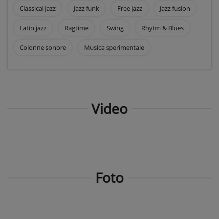
Classical jazz
Jazz funk
Free jazz
Jazz fusion
Latin jazz
Ragtime
Swing
Rhytm & Blues
Colonne sonore
Musica sperimentale
Video
Foto