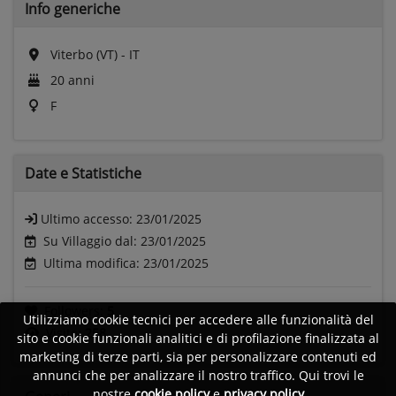
Info generiche
Viterbo (VT) - IT
20 anni
F
Date e
Statistiche
Ultimo accesso:
23/01/2025
Su Villaggio dal: 23/01/2025
Ultima modifica: 23/01/2025
Followers:
5
Utilizziamo cookie tecnici per accedere alle funzionalità del
Visite:
258
sito e cookie funzionali analitici e di profilazione finalizzata al
marketing di terze parti, sia per personalizzare contenuti ed
annunci che per analizzare il nostro traffico. Qui trovi le
nostre
cookie policy
e
privacy policy