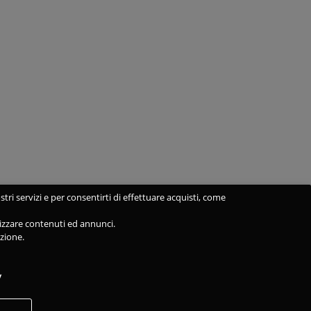
stri servizi e per consentirti di effettuare acquisti, come
alizzare contenuti ed annunci.
azione.
y