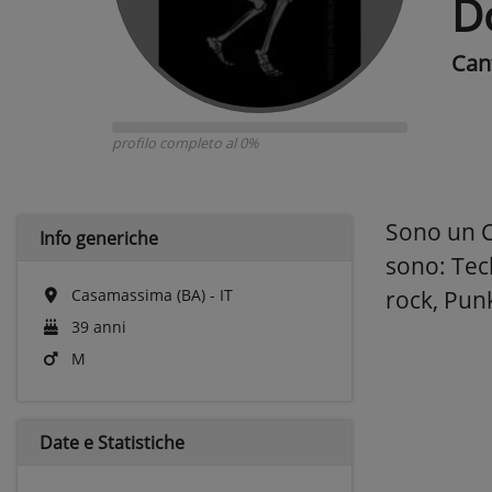
D
Can
profilo completo al 0%
Sono un C
Info generiche
sono: Tec
Casamassima (BA) - IT
rock, Pun
39 anni
M
Date e
Statistiche