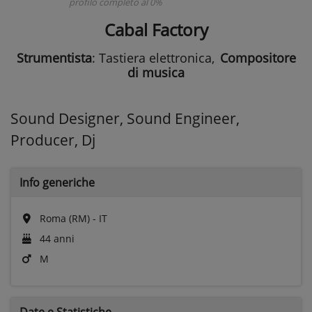
profilo completo al 0%
Cabal Factory
Strumentista
: Tastiera elettronica
,
Compositore
di musica
Sound Designer, Sound Engineer,
Producer, Dj
Info generiche
Roma (RM) - IT
44 anni
M
Date e
Statistiche