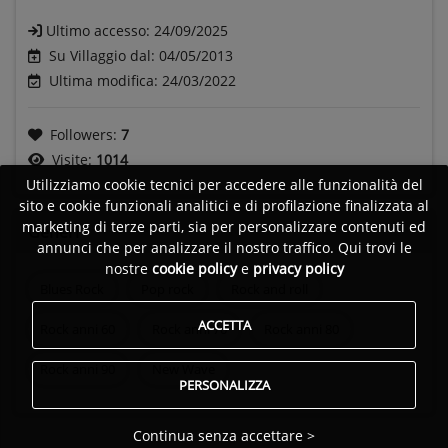
Ultimo accesso:
24/09/2025
Su Villaggio dal: 04/05/2013
Ultima modifica: 24/03/2022
Followers:
7
Visite:
1014
Utilizziamo cookie tecnici per accedere alle funzionalità del
sito e cookie funzionali analitici e di profilazione finalizzata al
marketing di terze parti, sia per personalizzare contenuti ed
Generi
annunci che per analizzare il nostro traffico. Qui trovi le
nostre
cookie policy
e
privacy policy
Blues Rock
Pop rock
Rock and roll
ACCETTA
Rock anni 60
Rock anni 70
Rock anni 80
Rock anni 90
New Wave
PERSONALIZZA
Continua senza accettare >