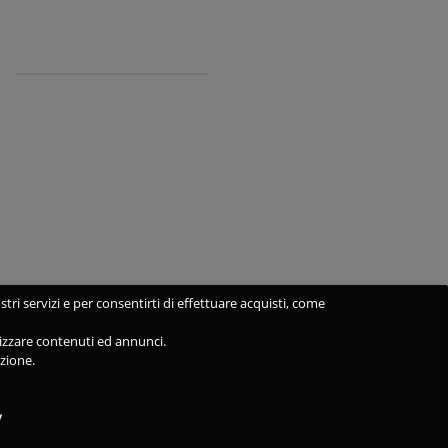
stri servizi e per consentirti di effettuare acquisti, come
alizzare contenuti ed annunci.
azione.
y