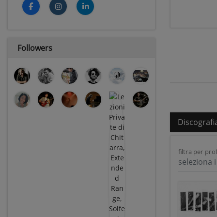
Followers
Discografi
filtra per prof
seleziona i 