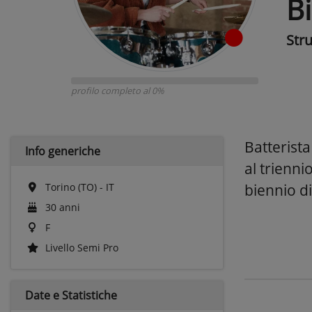
B
Str
profilo completo al 0%
Batterist
Info generiche
al trienni
Torino (TO) - IT
biennio di
30 anni
F
Livello Semi Pro
Date e
Statistiche