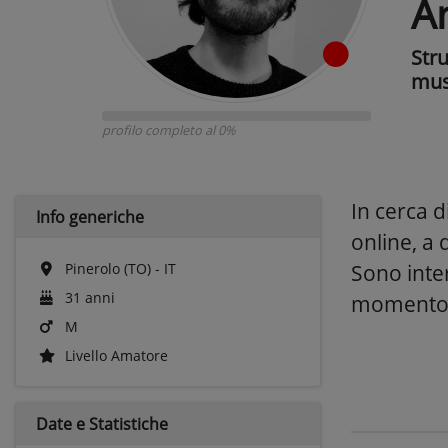
A
Str
mus
profilo completo al 0%
In cerca d
Info generiche
online, a
Pinerolo (TO) - IT
Sono inter
31 anni
momento
M
Livello Amatore
Date e
Statistiche