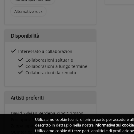
Alternative rock
Disponibilità
Interessato a collaborazioni
Collaborazioni saltuarie
Collaborazioni a lungo termine
Collaborazioni da remoto
Artisti preferiti
David Sylvian Verdena King Crimson
Porcupine Tree The Smiths Frank
Utilizziamo cookie tecnici di prima parte per accedere alle
descritto in dettaglio nella nostra
informativa sui cookie
Zappa Japan Jeff Buckley Bluvertigo
Utilizziamo cookie di terze parti analitici e di profilazio
Quintorigo Tool The Cure David Bowie