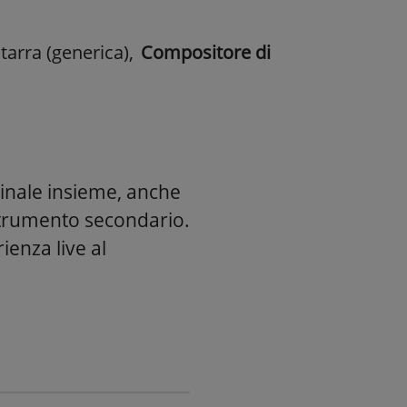
itarra (generica)
,
Compositore di
ginale insieme, anche
 strumento secondario.
ienza live al